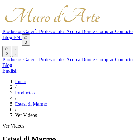
Productos
Galería
Profesionales
Acerca
Dónde Comprar
Contacto
Blog
EN
0
0
Productos
Galería
Profesionales
Acerca
Dónde Comprar
Contacto
Blog
English
Inicio
/
Productos
/
Estasi di Marmo
/
Ver Videos
Ver Videos
Estasi di Marmo