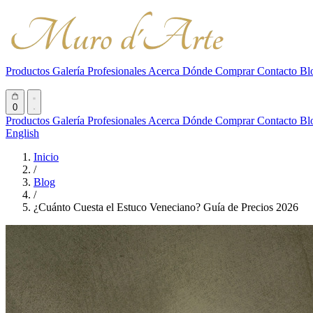
Productos
Galería
Profesionales
Acerca
Dónde Comprar
Contacto
Bl
0
Productos
Galería
Profesionales
Acerca
Dónde Comprar
Contacto
Bl
English
Inicio
/
Blog
/
¿Cuánto Cuesta el Estuco Veneciano? Guía de Precios 2026