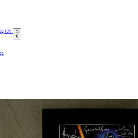
og
EN
0
og